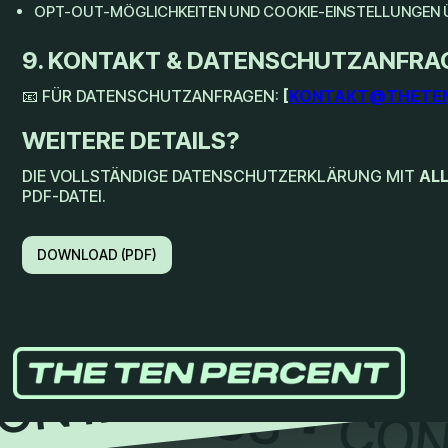
OPT-OUT-MÖGLICHKEITEN UND COOKIE-EINSTELLUNGEN 
9. KONTAKT & DATENSCHUTZANFRA
📧 FÜR DATENSCHUTZANFRAGEN:
[
KONTAKT@THETEN
WEITERE DETAILS?
DIE VOLLSTÄNDIGE DATENSCHUTZERKLÄRUNG MIT
AL
PDF-DATEI.
DOWNLOAD (PDF)
CON
ONTACT US
ONTACT US